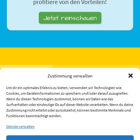
profitiere von den Vorteilen!
Jetzt reinschauen
Zustimmung verwalten
Jobangebote:
Um dir ein optimales Erlebnis zu bieten, verwenden wir Technologien wie
Ausbildung Verkäufer*in (m/w/d)
Cookies, um Geräteinformationen zu speichern und/oder darauf zuzugreifen.
Wenn du diesen Technologien zustimmst, können wir Daten wie das
Surfverhalten oder eindeutige IDs auf dieser Website verarbeiten. Wenn du deine
Weitere Links:
Zustimmung nicht erteilst oder zurückziehst, können bestimmte Merkmale und
E-Mail
Funktionen beeinträchtigt werden.
Impressum
Dienste verwalten
Datenschutz
Barrierefreiheit