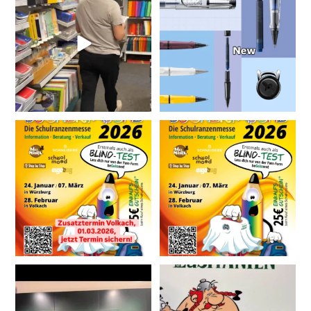
#buntstiftschreibwaren
jetzt auch bei uns!🎉
...
Der
...
15
3
7
0
Jetzt Termin sichern,
9
0
wir freuen uns auf
...
19
0
16
1
10
0