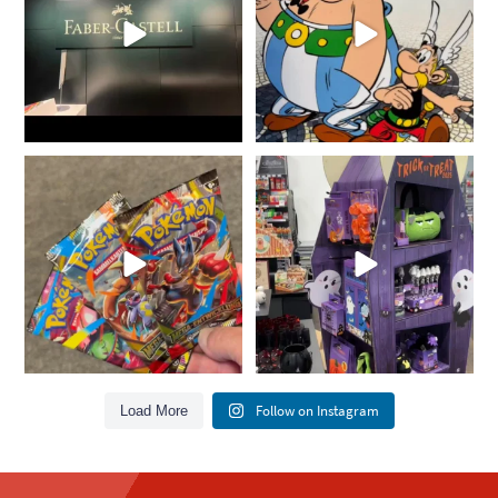
🎃👻 Die
11
0
@legami_milano
Halloween Limited
Edition
...
25
13
Follow on Instagram
Load More